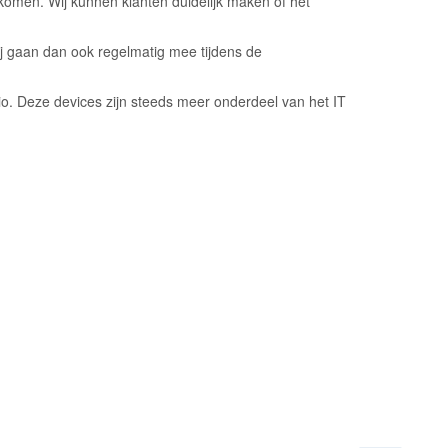
komen. Wij kunnen klanten duidelijk maken of het
ij gaan dan ook regelmatig mee tijdens de
io. Deze devices zijn steeds meer onderdeel van het IT