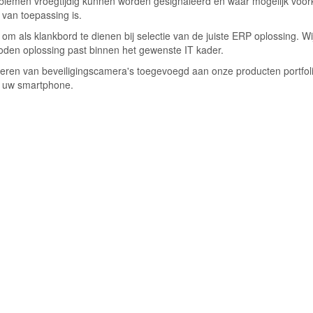
roblemen vroegtijdig kunnen worden gesignaleerd en waar mogelijk voor
 van toepassing is.
om als klankbord te dienen bij selectie van de juiste ERP oplossing. W
den oplossing past binnen het gewenste IT kader.
beheren van beveiligingscamera's toegevoegd aan onze producten portfol
ia uw smartphone.