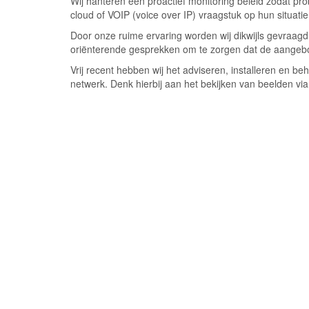
Wij hanteren een proactief monitoring beleid zodat p
cloud of VOIP (voice over IP) vraagstuk op hun situatie
Door onze ruime ervaring worden wij dikwijls gevraagd 
oriënterende gesprekken om te zorgen dat de aangebo
Vrij recent hebben wij het adviseren, installeren en 
netwerk. Denk hierbij aan het bekijken van beelden v